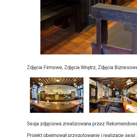
Zdjęcia Firmowe, Zdjęcia Wnętrz, Zdjęcia Biznesow
Sesja zdjęciowa zrealizowana przez Rekomendowan
Projekt obejmował przygotowanie i realizację sesj