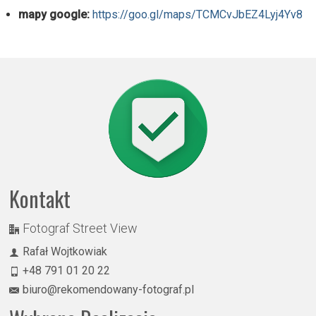
mapy google:
https://goo.gl/maps/TCMCvJbEZ4Lyj4Yv8
Kontakt
Fotograf Street View
Rafał Wojtkowiak
+48 791 01 20 22
biuro@rekomendowany-fotograf.pl