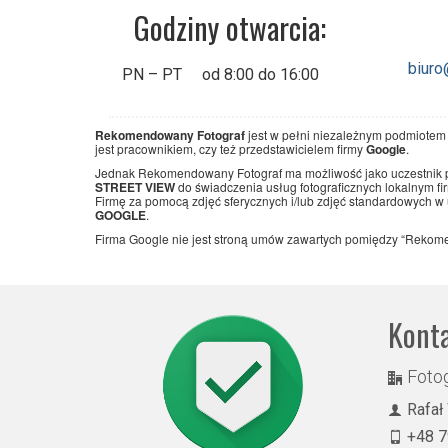
Godziny otwarcia:
biuro
PN – PT
od 8:00 do 16:00
Rekomendowany Fotograf
jest w pełni niezależnym podmiotem i 
jest pracownikiem, czy też przedstawicielem firmy
Google
.
Jednak Rekomendowany Fotograf ma możliwość jako uczestnik
STREET VIEW
do świadczenia usług fotograficznych lokalnym f
Firmę za pomocą zdjęć sferycznych i/lub zdjęć standardowych w
GOOGLE
.
Firma Google nie jest stroną umów zawartych pomiędzy “Rekom
Kont
Fotog
Rafał
+48 7