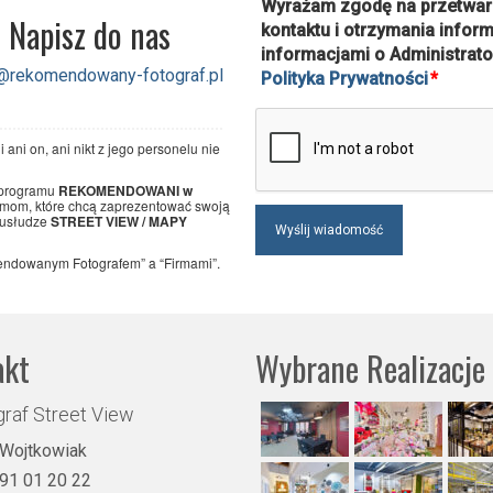
Wyrażam zgodę na przetwar
Napisz do nas
kontaktu i otrzymania infor
informacjami o Administrato
@rekomendowany-fotograf.pl
Polityka Prywatności
*
ani on, ani nikt z jego personelu nie
 programu
REKOMENDOWANI w
irmom, które chcą zaprezentować swoją
 usłudze
STREET VIEW / MAPY
endowanym Fotografem” a “Firmami”.
akt
Wybrane Realizacje
raf Street View
 Wojtkowiak
91 01 20 22