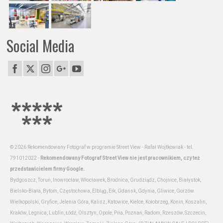
Social Media
© 2026 Rekomendowany Fotograf w programie Street View - Rafał Wojtkowiak - tel.
791012022 -
Rekomendowany Fotograf Street View nie jest pracownikiem, czy też
przedstawicielem firmy Google.
Bydgoszcz, Toruń, Inowrocław, Włocławek, Brodnica, Grudziądz, Chojnice, Białystok,
Bielsko-Biała, Bytom, Częstochowa, Elbląg, Ełk, Gdańsk, Gdynia, Gliwice, Gorzów
Wielkopolski, Gryfice, Jelenia Góra, Kalisz, Katowice, Kielce, Kołobrzeg, Konin, Koszalin,
Kraków, Legnica, Lublin, Łódź, Olsztyn, Opole, Piła, Poznań, Radom, Rzeszów, Szczecin,