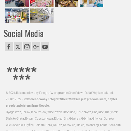
Social Media
© 2026 Rekomendowany Fotograf w programie Street View - Rafał Wojtkowiak - tel.
791012022 -
Rekomendowany Fotograf Street View nie jest pracownikiem, czy też
przedstawicielem firmy Google.
Bydgoszcz, Toruń, Inowrocław, Włocławek, Brodnica, Grudziądz, Chojnice, Białystok,
Bielsko-Biała, Bytom, Częstochowa, Elbląg, Ełk, Gdańsk, Gdynia, Gliwice, Gorzów
Wielkopolski, Gryfice, Jelenia Góra, Kalisz, Katowice, Kielce, Kołobrzeg, Konin, Koszalin,