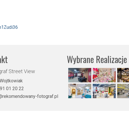
m1Zudi36
akt
Wybrane Realizacje
raf Street View
 Wojtkowiak
91 01 20 22
@rekomendowany-fotograf.pl
 - tel. 791012022 -
Rekomendowany Fotograf Street View nie jest pracownikiem, czy też przedst
łystok, Bielsko-Biała, Bytom, Częstochowa, Elbląg, Ełk, Gdańsk, Gdynia, Gliwice, Gorzów Wielkopolsk