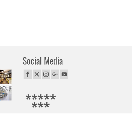
Social Media
awicielem firmy Google.
i, Gryfice, Jelenia Góra, Kalisz, Katowice, Kielce, Kołobrzeg, Konin,