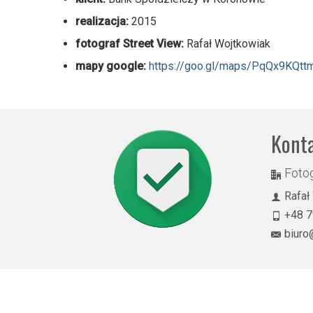
realizacja:
2015
fotograf Street View:
Rafał Wojtkowiak
mapy google:
https://goo.gl/maps/PqQx9KQtt
Kont
Fotog
Rafał
+48 7
biuro
© 2026 Rekomendowany Fotograf w programie Street View - Rafał Wojtkowiak
Bydgoszcz, Toruń, Inowrocław, Włocławek, Brodnica, Grudziądz, Chojnice, Bia