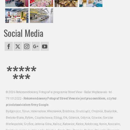
Social Media
© 2026 Rekomendowany Fotograf w programie Street View - Rafał Wojtkowiak - tel.
791012022 -
Rekomendowany Fotograf Street View nie jest pracownikiem, czy też
przedstawicielem firmy Google.
Bydgoszcz, Toruń, Inowrocław, Włocławek, Brodnica, Grudziądz, Chojnice, Białystok,
Bielsko-Biała, Bytom, Częstochowa, Elbląg, Ełk, Gdańsk, Gdynia, Gliwice, Gorzów
Wielkopolski, Gryfice, Jelenia Góra, Kalisz, Katowice, Kielce, Kołobrzeg, Konin, Koszalin,