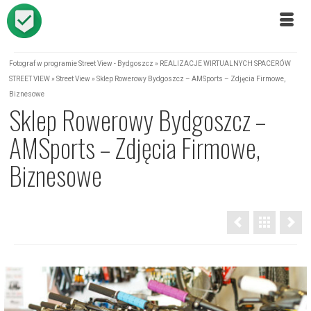
Fotograf w programie Street View - Bydgoszcz
»
REALIZACJE WIRTUALNYCH SPACERÓW
STREET VIEW
»
Street View
»
Sklep Rowerowy Bydgoszcz – AMSports – Zdjęcia Firmowe,
Biznesowe
Sklep Rowerowy Bydgoszcz –
AMSports – Zdjęcia Firmowe,
Biznesowe