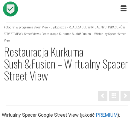
Fotograf w programie Street View - Bydgoszcz
»
REALIZACJE WIRTUALNYCH SPACERÓW
STREET VIEW
»
Street View
»
Restauracja Kurkuma Sushi&Fusion – Wirtualny Spacer Street
View
Restauracja Kurkuma
Sushi&Fusion – Wirtualny Spacer
Street View
Wirtualny Spacer Google Street View (jakość
PREMIUM
):