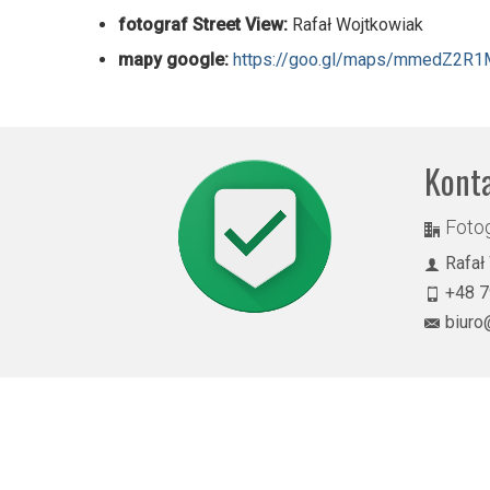
fotograf Street View:
Rafał Wojtkowiak
mapy google:
https://goo.gl/maps/mmedZ2
Kont
Fotog
Rafał
+48 7
biuro
© 2026 Rekomendowany Fotograf w programie Street View - Rafał Wojtkowiak
Bydgoszcz, Toruń, Inowrocław, Włocławek, Brodnica, Grudziądz, Chojnice, Bia
Koszalin, Kraków, Legnica, Lublin, Łódź, Olsztyn, Opole, Piła, Poznań, 