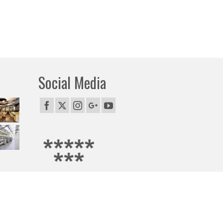
Social Media
awicielem firmy Google.
i, Gryfice, Jelenia Góra, Kalisz, Katowice, Kielce, Kołobrzeg, Konin,
EJ POLSCE)