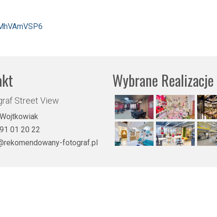
R1MhVAmVSP6
akt
Wybrane Realizacje
raf Street View
 Wojtkowiak
91 01 20 22
@rekomendowany-fotograf.pl
 - tel. 791012022 -
Rekomendowany Fotograf Street View nie jest pracownikiem, czy też przedst
łystok, Bielsko-Biała, Bytom, Częstochowa, Elbląg, Ełk, Gdańsk, Gdynia, Gliwice, Gorzów Wielkopolsk
Radom, Rzeszów, Szczecin, Wałbrzych, Warszawa, Wrocław, Zamość, Zielona Góra. (DZIAŁAMY W CAŁ