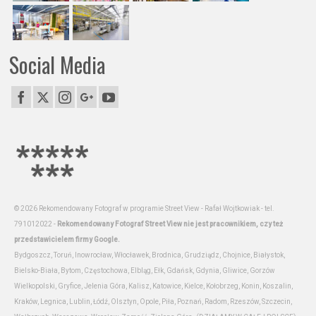
Social Media
© 2026 Rekomendowany Fotograf w programie Street View - Rafał Wojtkowiak - tel.
791012022 -
Rekomendowany Fotograf Street View nie jest pracownikiem, czy też
przedstawicielem firmy Google.
Bydgoszcz, Toruń, Inowrocław, Włocławek, Brodnica, Grudziądz, Chojnice, Białystok,
Bielsko-Biała, Bytom, Częstochowa, Elbląg, Ełk, Gdańsk, Gdynia, Gliwice, Gorzów
Wielkopolski, Gryfice, Jelenia Góra, Kalisz, Katowice, Kielce, Kołobrzeg, Konin, Koszalin,
Kraków, Legnica, Lublin, Łódź, Olsztyn, Opole, Piła, Poznań, Radom, Rzeszów, Szczecin,