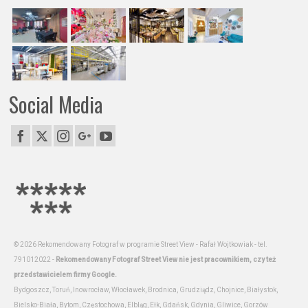
Social Media
© 2026 Rekomendowany Fotograf w programie Street View - Rafał Wojtkowiak - tel.
791012022 -
Rekomendowany Fotograf Street View nie jest pracownikiem, czy też
przedstawicielem firmy Google.
Bydgoszcz, Toruń, Inowrocław, Włocławek, Brodnica, Grudziądz, Chojnice, Białystok,
Bielsko-Biała, Bytom, Częstochowa, Elbląg, Ełk, Gdańsk, Gdynia, Gliwice, Gorzów