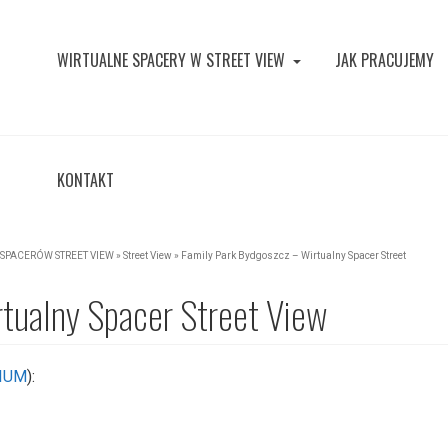
WIRTUALNE SPACERY W STREET VIEW
JAK PRACUJEMY
KONTAKT
SPACERÓW STREET VIEW
»
Street View
»
Family Park Bydgoszcz – Wirtualny Spacer Street
rtualny Spacer Street View
IUM
):