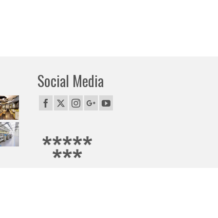
Social Media
awicielem firmy Google.
i, Gryfice, Jelenia Góra, Kalisz, Katowice, Kielce, Kołobrzeg, Konin,
EJ POLSCE)