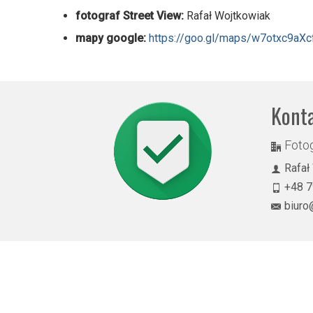
fotograf Street View:
Rafał Wojtkowiak
mapy google:
https://goo.gl/maps/w7otxc9aX
Kont
Fotog
Rafał
+48 7
biuro
© 2026 Rekomendowany Fotograf w programie Street View - Rafał Wojtkowiak
Bydgoszcz, Toruń, Inowrocław, Włocławek, Brodnica, Grudziądz, Chojnice, Bia
Koszalin, Kraków, Legnica, Lublin, Łódź, Olsztyn, Opole, Piła, Poznań, 