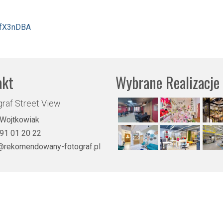
cfX3nDBA
akt
Wybrane Realizacje
raf Street View
 Wojtkowiak
91 01 20 22
@rekomendowany-fotograf.pl
 - tel. 791012022 -
Rekomendowany Fotograf Street View nie jest pracownikiem, czy też przedst
łystok, Bielsko-Biała, Bytom, Częstochowa, Elbląg, Ełk, Gdańsk, Gdynia, Gliwice, Gorzów Wielkopolsk
Radom, Rzeszów, Szczecin, Wałbrzych, Warszawa, Wrocław, Zamość, Zielona Góra. (DZIAŁAMY W CAŁ