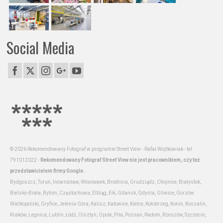
Social Media
© 2026 Rekomendowany Fotograf w programie Street View - Rafał Wojtkowiak - tel.
791012022 -
Rekomendowany Fotograf Street View nie jest pracownikiem, czy też
przedstawicielem firmy Google.
Bydgoszcz, Toruń, Inowrocław, Włocławek, Brodnica, Grudziądz, Chojnice, Białystok,
Bielsko-Biała, Bytom, Częstochowa, Elbląg, Ełk, Gdańsk, Gdynia, Gliwice, Gorzów
Wielkopolski, Gryfice, Jelenia Góra, Kalisz, Katowice, Kielce, Kołobrzeg, Konin, Koszalin,
Kraków, Legnica, Lublin, Łódź, Olsztyn, Opole, Piła, Poznań, Radom, Rzeszów, Szczecin,